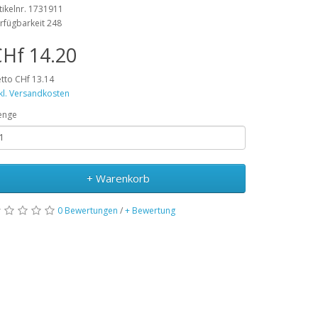
tikelnr. 1731911
rfügbarkeit 248
Hf 14.20
tto CHf 13.14
kl. Versandkosten
enge
+ Warenkorb
0 Bewertungen
/
+ Bewertung