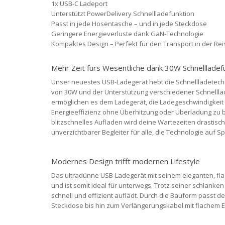
1x USB-C Ladeport
Unterstützt PowerDelivery Schnellladefunktion
Passt in jede Hosentasche – und in jede Steckdose
Geringere Energieverluste dank GaN-Technologie
Kompaktes Design – Perfekt für den Transport in der Re
Mehr Zeit fürs Wesentliche dank 30W Schnellladef
Unser neuestes USB-Ladegerät hebt die Schnellladetechn
von 30W und der Unterstützung verschiedener Schnelllade
ermöglichen es dem Ladegerät, die Ladegeschwindigke
Energieeffizienz ohne Überhitzung oder Überladung zu b
blitzschnelles Aufladen wird deine Wartezeiten drastisch
unverzichtbarer Begleiter für alle, die Technologie auf 
Modernes Design trifft modernen Lifestyle
Das ultradünne USB-Ladegerät mit seinem eleganten, fla
und ist somit ideal für unterwegs. Trotz seiner schlanke
schnell und effizient auflädt. Durch die Bauform passt de
Steckdose bis hin zum Verlängerungskabel mit flachem E