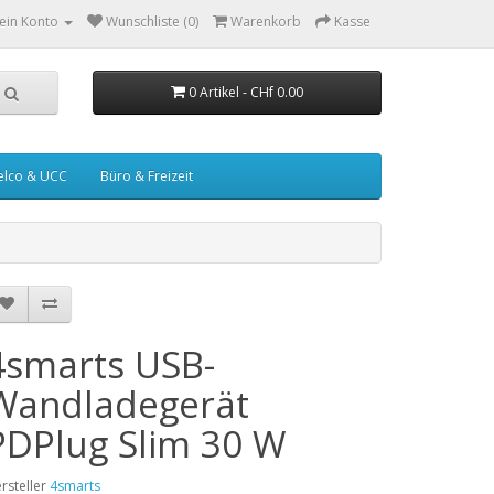
ein Konto
Wunschliste (0)
Warenkorb
Kasse
0 Artikel - CHf 0.00
elco & UCC
Büro & Freizeit
4smarts USB-
Wandladegerät
PDPlug Slim 30 W
rsteller
4smarts