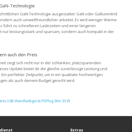
r GaN-Technologie
chrittlichen GaN-Technologie ausgestattet: GaN oder Galliumnitrid
, sondern auch umweltfreundlicher arbeitet. Es wird weniger Wärme
es führt zu schnelleren Ladezeiten und einer längeren
t nur leistungsstark und sparsam, sondern auch kompakt in der
ern auch den Preis
t zeigt sich nicht nur in der schlanken, platzsparenden
eses Update bietet dir die gleiche zuverlässige Leistung und
Ein perfekter Zeitpunkt, um in ein qualitativ hochwertiges
gen als auch deinem Budget gerecht wird.
rts USB-Wandladegerät PDPlug Slim 30 W
dienst
Extras