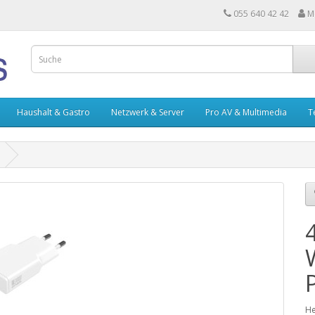
055 640 42 42
M
Haushalt & Gastro
Netzwerk & Server
Pro AV & Multimedia
T
He