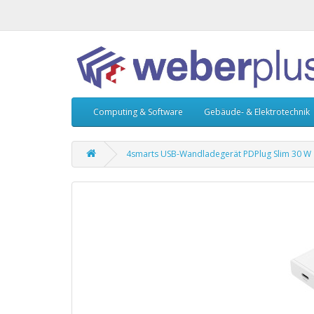
Computing & Software
Gebäude- & Elektrotechnik
4smarts USB-Wandladegerät PDPlug Slim 30 W