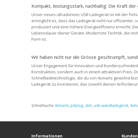
Kompakt, leistungsstark, nachhaltig: Die Kraft de
Unser neues ultradünnes USB-Ladegerät ist mit der forts
ermöglicht es, dass das Ladegerät nicht nur effizienter
produziert und eine höhere Energieeffizienz erreicht. Di
Lebensdauer deiner Geräte. Modernste Technik, die nich
Form ist.
Wir haben nicht nur die Grösse geschrumpft, sond
Unser Engagement für Innovation und Kundenzufriedenhei
Konstruktion, sondern auch in einem attraktiven Preis. Di
Schnellladetechnologie, die du von 4smarts gewohnt bist. 
Ladegerät zu investieren, das sowohl deinen Anforderun
Schnellsuche
4smarts
,
pdplug
,
slim
,
usb-wandladegerät
,
4sma
Informationen
Kunden