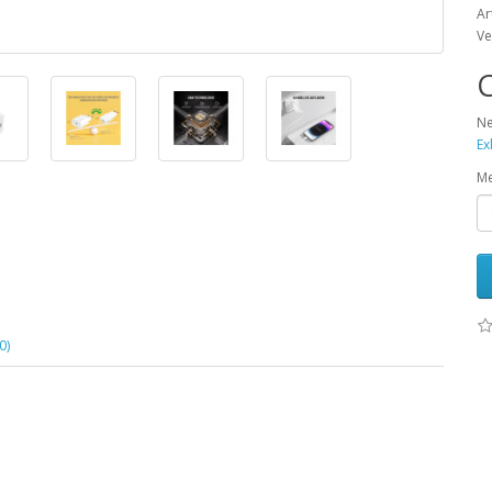
Ar
Ve
C
Ne
Ex
M
0)