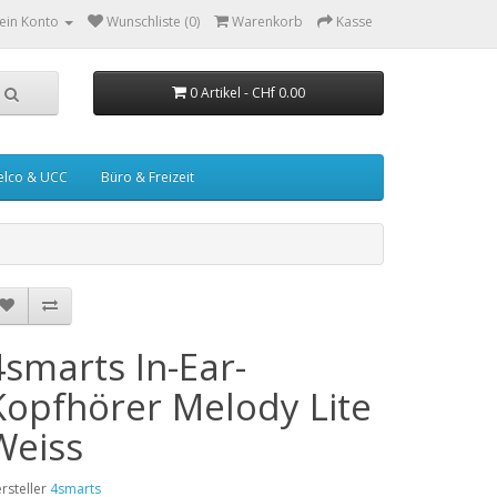
ein Konto
Wunschliste (0)
Warenkorb
Kasse
0 Artikel - CHf 0.00
elco & UCC
Büro & Freizeit
4smarts In-Ear-
Kopfhörer Melody Lite
Weiss
rsteller
4smarts