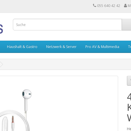
055 640 42 42
M
Haushalt & Gastro
Netzwerk & Server
Pro AV & Multimedia
T
He