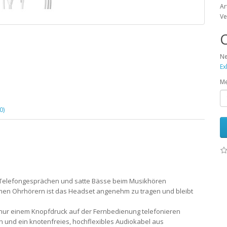
Ar
Ve
C
Ne
Ex
M
0)
bei Telefongesprächen und satte Bässe beim Musikhören
men Ohrhörern ist das Headset angenehm zu tragen und bleibt
t nur einem Knopfdruck auf der Fernbedienung telefonieren
ign und ein knotenfreies, hochflexibles Audiokabel aus