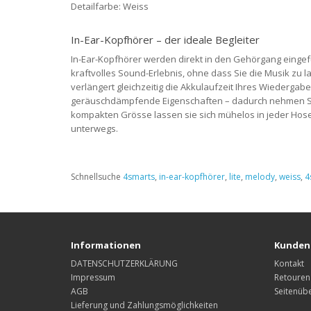
Detailfarbe: Weiss
In-Ear-Kopfhörer – der ideale Begleiter
In-Ear-Kopfhörer werden direkt in den Gehörgang einge
kraftvolles Sound-Erlebnis, ohne dass Sie die Musik zu 
verlängert gleichzeitig die Akkulaufzeit Ihres Wiederg
geräuschdämpfende Eigenschaften – dadurch nehmen Si
kompakten Grösse lassen sie sich mühelos in jeder Hose
unterwegs.
Schnellsuche
4smarts
,
in-ear-kopfhörer
,
lite
,
melody
,
weiss
,
4
Informationen
Kunden
DATENSCHUTZERKLÄRUNG
Kontakt
Impressum
Retouren
AGB
Seitenübe
Lieferung und Zahlungsmöglichkeiten