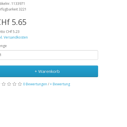
tikelnr. 1133971
rfügbarkeit 3221
Hf 5.65
tto CHf 5.23
kl. Versandkosten
enge
+ Warenkorb
0 Bewertungen
/
+ Bewertung