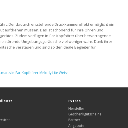
führt. Der dadurch entstehende Druckkammereffekt ermöglicht ein
laut aufdrehen müssen. Das ist schonend für Ihre Ohren und
abegerätes. Zudem verfügen In-Ear-Kopfhörer über hervorragende
e störende Umgebungsgeräusche viel weniger wahr. Dank ihrer
ntasche verstauen und sind so der ideale Begleiter für
smarts In-Ear-Kopfhörer Melody Lite Weiss
dienst
Extras
Hersteller
Geschenkgutscheine
rsicht
Partner
Angebote