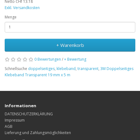
Netto CHf 13.18
Exkl. Versandkosten
Menge
+ Warenkorb
0 Bewertungen
/
+ Bewertung
Schnellsuche
doppelseitiges
,
klebeband
,
transparent
,
3M Doppelseitiges
Klebeband Transparent 19 mm x 5 m
Informationen
DATENSCHUTZERKLÄRUNG
Impressum
AGB
Lieferung und Zahlungsmöglichkeiten