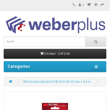
0 Artikel - CHf 0.00
Categories
3M Anti-Rutschband 610B-R1X180 25 mm x 4.6 m