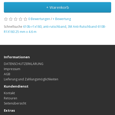
+ Warenkorb
0 Bewertungen
/
+ Bewertung
Schnellsuche
610b-r1x180
,
anti-rutschband
,
3M Anti-Rutschband 610B-
R1X180 25 mm x 4.6 m
Informationen
DATENSCHUTZERKLÄRUNG
Impressum
AGB
Lieferung und Zahlungsmöglichkeiten
Kundendienst
Kontakt
Retouren
Seitenübersicht
Extras