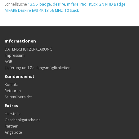
Schnellsuche
13.56
,
badge
,
desfire
,
mifare
,
rfid
,
stück
,
2N RFID Badge
MIFARE DESFire EV3 4K 13.56 MHz
,
10 Stück
Informationen
DATENSCHUTZERKLÄRUNG
Impressum
AGB
Lieferung und Zahlungsmöglichkeiten
Kundendienst
Kontakt
Retouren
Seitenübersicht
Extras
Hersteller
Geschenkgutscheine
Partner
Angebote