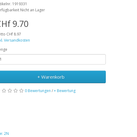
tikelnr. 1919331
rfügbarkeit Nicht an Lager
Hf 9.70
tto CHf 8.97
kl. Versandkosten
enge
+ Warenkorb
0 Bewertungen
/
+ Bewertung
e: 2N