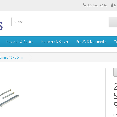
055 640 42 42
M
Haushalt & Gastro
Netzwerk & Server
Pro AV & Multimedia
T
z 8mm, 48 - 56mm
He