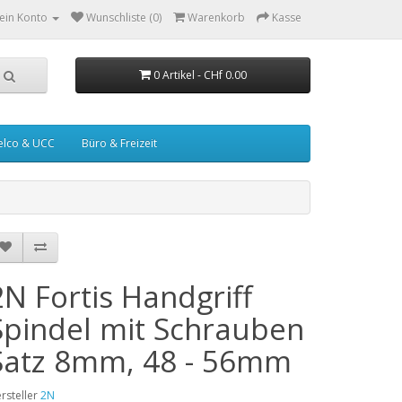
ein Konto
Wunschliste (0)
Warenkorb
Kasse
0 Artikel - CHf 0.00
elco & UCC
Büro & Freizeit
2N Fortis Handgriff
Spindel mit Schrauben
Satz 8mm, 48 - 56mm
rsteller
2N