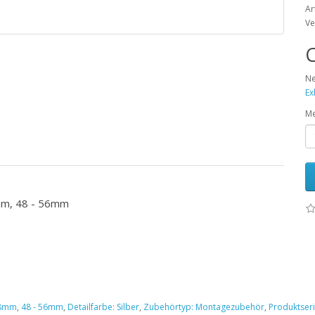
Ar
Ve
C
Ne
Ex
M
8mm, 48 - 56mm
z 8mm
,
48 - 56mm
,
Detailfarbe: Silber
,
Zubehörtyp: Montagezubehör
,
Produktseri