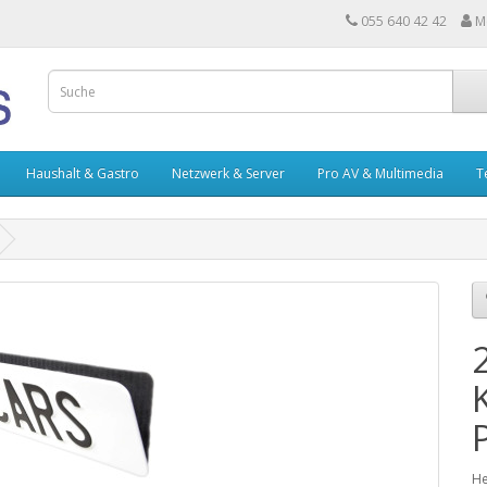
055 640 42 42
M
Haushalt & Gastro
Netzwerk & Server
Pro AV & Multimedia
T
He