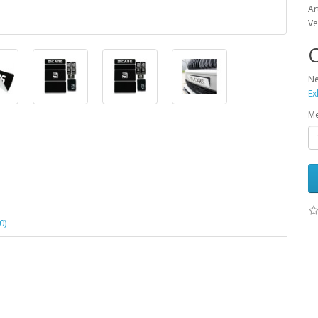
Ar
Ve
C
Ne
Ex
M
0)