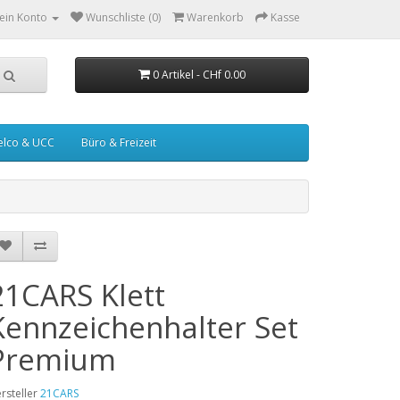
ein Konto
Wunschliste (0)
Warenkorb
Kasse
0 Artikel - CHf 0.00
elco & UCC
Büro & Freizeit
21CARS Klett
Kennzeichenhalter Set
Premium
rsteller
21CARS