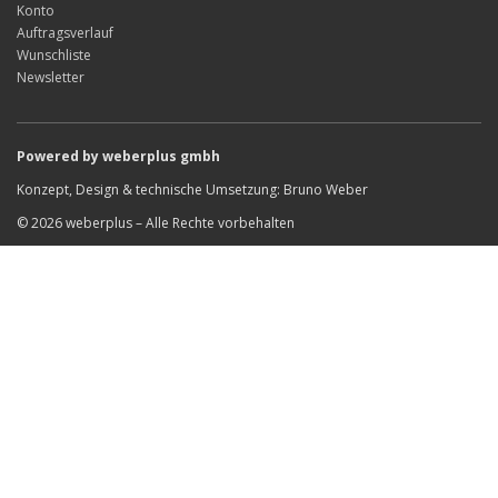
Konto
Auftragsverlauf
Wunschliste
Newsletter
Powered by weberplus gmbh
Konzept, Design & technische Umsetzung: Bruno Weber
© 2026 weberplus – Alle Rechte vorbehalten